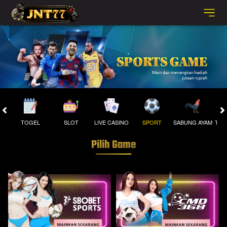
TOGEL
SLOT
LIVE CASINO
SPORT
SABUNG AYAM
TEM
Pilih Game