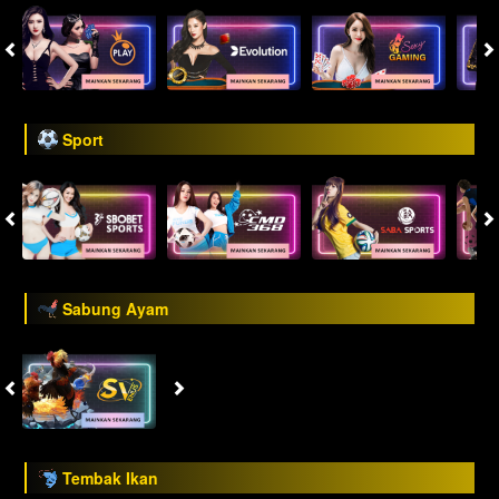
Sport
Sabung Ayam
Tembak Ikan