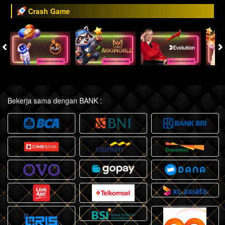
Crash Game
Bekerja sama dengan BANK :