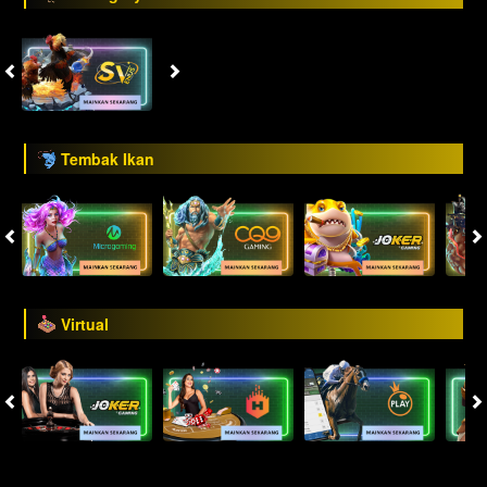
Tembak Ikan
Virtual