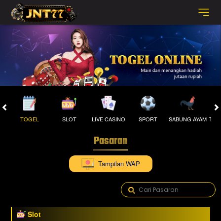
TOGEL
SLOT
LIVE CASINO
SPORT
SABUNG AYAM
TEM
Pasaran
Tampilan WAP
Slot